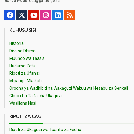
Barua Pepe
: ocag@nao.go.tz
KUHUSU SISI
Historia
Dira na Dhima
Muundo wa Taasisi
Huduma Zetu
Ripoti za Ufanisi
Mipango Mkakati
Orodha ya Wadhibiti na Wakaguzi Wakuu wa Hesabu za Serikali
Chuo cha Taifa cha Ukaguzi
Wasiliana Nasi
RIPOTI ZA CAG
Ripoti za Ukaguzi wa Taarifa za Fedha