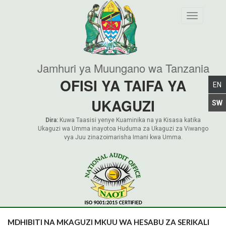
Toggle nav
Jamhuri ya Muungano wa Tanzania
OFISI YA TAIFA YA
UKAGUZI
Dira:
Kuwa Taasisi yenye Kuaminika na ya Kisasa katika
Ukaguzi wa Umma inayotoa Huduma za Ukaguzi za Viwango
vya Juu zinazoimarisha Imani kwa Umma.
MDHIBITI NA MKAGUZI MKUU WA HESABU ZA SERIKALI