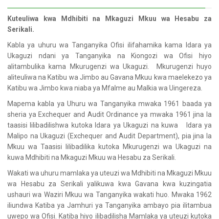
Kuteuliwa kwa Mdhibiti na Mkaguzi Mkuu wa Hesabu za
Serikali.
Kabla ya uhuru wa Tanganyika Ofisi ilifahamika kama Idara ya
Ukaguzi ndani ya Tanganyika na Kiongozi wa Ofisi hiyo
alitambulika kama Mkurugenzi wa Ukaguzi. Mkurugenzi huyo
aliteuliwa na Katibu wa Jimbo au Gavana Mkuu kwa maelekezo ya
Katibu wa Jimbo kwa niaba ya Mfalme au Malkia wa Uingereza.
Mapema kabla ya Uhuru wa Tanganyika mwaka 1961 baada ya
sheria ya Exchequer and Audit Ordinance ya mwaka 1961 jina la
taasisi lilibadilishwa kutoka Idara ya Ukaguzi na kuwa Idara ya
Malipo na Ukaguzi (Exchequer and Audit Department), pia jina la
Mkuu wa Taasisi lilibadilika kutoka Mkurugenzi wa Ukaguzi na
kuwa Mdhibiti na Mkaguzi Mkuu wa Hesabu za Serikali.
Wakati wa uhuru mamlaka ya uteuzi wa Mdhibiti na Mkaguzi Mkuu
wa Hesabu za Serikali yalikuwa kwa Gavana kwa kuzingatia
ushauri wa Waziri Mkuu wa Tanganyika wakati huo. Mwaka 1962
iliundwa Katiba ya Jamhuri ya Tanganyika ambayo pia ilitambua
uwepo wa Ofisi. Katiba hiyo ilibadilisha Mamlaka ya uteuzi kutoka