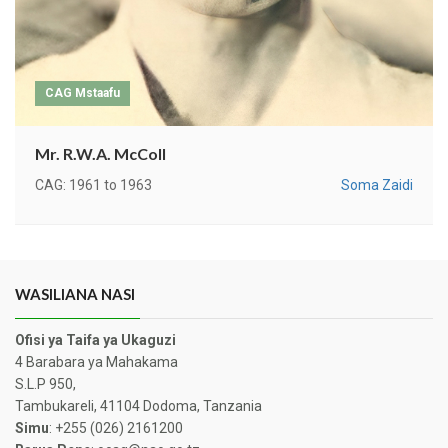
CAG Mstaafu
Mr. R.W.A. McColl
CAG: 1961 to 1963
Soma Zaidi
WASILIANA NASI
Ofisi ya Taifa ya Ukaguzi
4 Barabara ya Mahakama
S.L.P 950,
Tambukareli, 41104 Dodoma, Tanzania
Simu
: +255 (026) 2161200