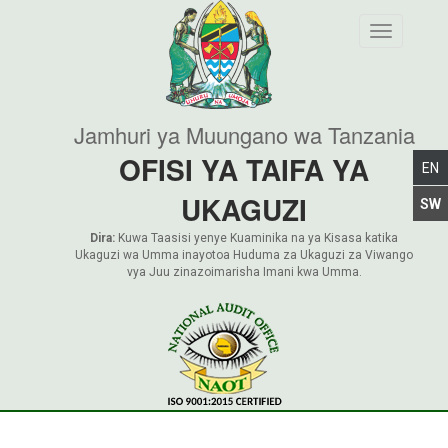
Toggle nav
Jamhuri ya Muungano wa Tanzania
OFISI YA TAIFA YA
UKAGUZI
Dira:
Kuwa Taasisi yenye Kuaminika na ya Kisasa katika
Ukaguzi wa Umma inayotoa Huduma za Ukaguzi za Viwango
vya Juu zinazoimarisha Imani kwa Umma.