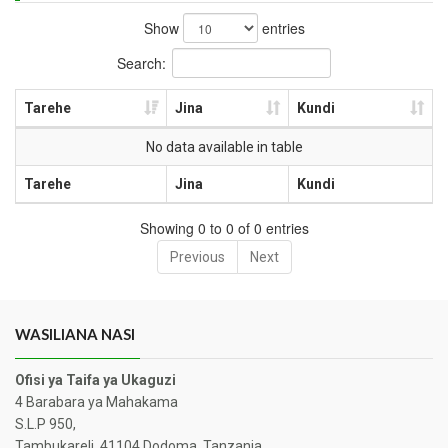
Show
entries
Search:
Tarehe
Jina
Kundi
No data available in table
Tarehe
Jina
Kundi
Showing 0 to 0 of 0 entries
Previous
Next
WASILIANA NASI
Ofisi ya Taifa ya Ukaguzi
4 Barabara ya Mahakama
S.L.P 950,
Tambukareli, 41104 Dodoma, Tanzania