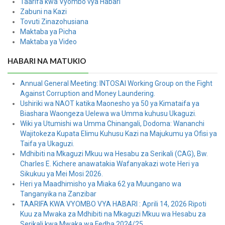
Taarifa kwa Vyombo vya Habari
Zabuni na Kazi
Tovuti Zinazohusiana
Maktaba ya Picha
Maktaba ya Video
HABARI NA MATUKIO
Annual General Meeting: INTOSAI Working Group on the Fight
Against Corruption and Money Laundering.
Ushiriki wa NAOT katika Maonesho ya 50 ya Kimataifa ya
Biashara Waongeza Uelewa wa Umma kuhusu Ukaguzi.
Wiki ya Utumishi wa Umma Chinangali, Dodoma: Wananchi
Wajitokeza Kupata Elimu Kuhusu Kazi na Majukumu ya Ofisi ya
Taifa ya Ukaguzi.
Mdhibiti na Mkaguzi Mkuu wa Hesabu za Serikali (CAG), Bw.
Charles E. Kichere anawatakia Wafanyakazi wote Heri ya
Sikukuu ya Mei Mosi 2026.
Heri ya Maadhimisho ya Miaka 62 ya Muungano wa
Tanganyika na Zanzibar
TAARIFA KWA VYOMBO VYA HABARI : Aprili 14, 2026 Ripoti
Kuu za Mwaka za Mdhibiti na Mkaguzi Mkuu wa Hesabu za
Serikali kwa Mwaka wa Fedha 2024/25.