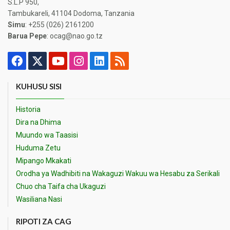
S.L.P 950,
Tambukareli, 41104 Dodoma, Tanzania
Simu
: +255 (026) 2161200
Barua Pepe
: ocag@nao.go.tz
KUHUSU SISI
Historia
Dira na Dhima
Muundo wa Taasisi
Huduma Zetu
Mipango Mkakati
Orodha ya Wadhibiti na Wakaguzi Wakuu wa Hesabu za Serikali
Chuo cha Taifa cha Ukaguzi
Wasiliana Nasi
RIPOTI ZA CAG