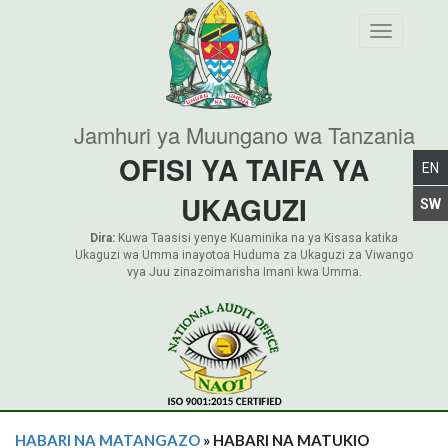
Toggle nav
Jamhuri ya Muungano wa Tanzania
OFISI YA TAIFA YA
UKAGUZI
Dira:
Kuwa Taasisi yenye Kuaminika na ya Kisasa katika
Ukaguzi wa Umma inayotoa Huduma za Ukaguzi za Viwango
vya Juu zinazoimarisha Imani kwa Umma.
HABARI NA MATANGAZO
» HABARI NA MATUKIO