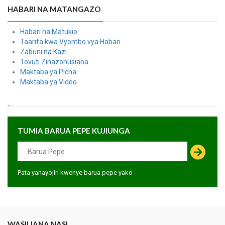
HABARI NA MATANGAZO
Habari na Matukio
Taarifa kwa Vyombo vya Habari
Zabuni na Kazi
Tovuti Zinazohusiana
Maktaba ya Picha
Maktaba ya Video
TUMIA BARUA PEPE KUJIUNGA
Pata yanayojiri kwenye barua pepe yako
WASILIANA NASI