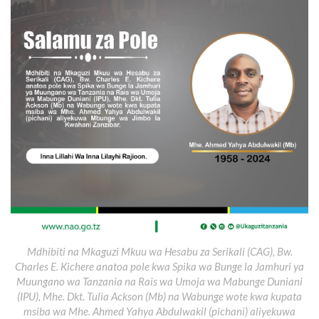
Mdhibiti na Mkaguzi Mkuu wa Hesabu za Serikali (CAG), Bw.
Charles E. Kichere anatoa pole kwa Spika wa Bunge la Jamhuri ya
Muungano wa Tanzania na Rais wa Umoja wa Mabunge Duniani
(IPU), Mhe. Dkt. Tulia Ackson (Mb) na Wabunge wote kwa kupata
msiba wa Mhe. Ahmed Yahya Abdulwakil (pichani) aliyekuwa