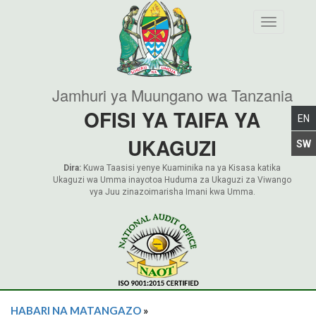
Toggle nav
Jamhuri ya Muungano wa Tanzania
OFISI YA TAIFA YA
UKAGUZI
Dira:
Kuwa Taasisi yenye Kuaminika na ya Kisasa katika
Ukaguzi wa Umma inayotoa Huduma za Ukaguzi za Viwango
vya Juu zinazoimarisha Imani kwa Umma.
HABARI NA MATANGAZO
»