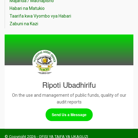
Majarida / Machapisho
Habari na Matukio
Taarifa kwa Vyombo vya Habari
Zabuni na Kazi
Ripoti Ubadhirifu
On the use and management of public funds, quality of our
audit reports
Send Us a Message
© Copyright 2026 - OFISI YA TAIFA YA UKAGUZI