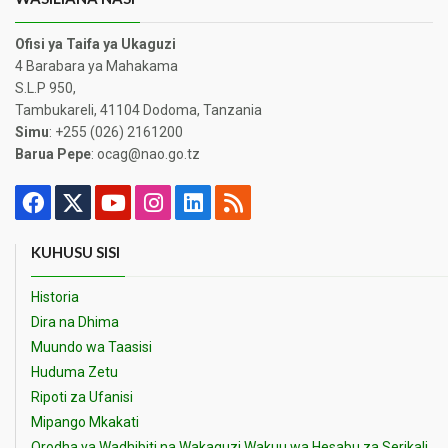
Ofisi ya Taifa ya Ukaguzi
4 Barabara ya Mahakama
S.L.P 950,
Tambukareli, 41104 Dodoma, Tanzania
Simu
: +255 (026) 2161200
Barua Pepe
: ocag@nao.go.tz
KUHUSU SISI
Historia
Dira na Dhima
Muundo wa Taasisi
Huduma Zetu
Ripoti za Ufanisi
Mipango Mkakati
Orodha ya Wadhibiti na Wakaguzi Wakuu wa Hesabu za Serikali