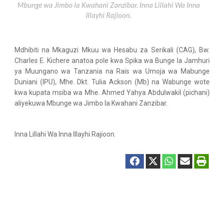
Mbunge wa Jimbo la Kwahani Zanzibar. Inna Lillahi Wa Inna
Illayhi Rajioon.
Mdhibiti na Mkaguzi Mkuu wa Hesabu za Serikali (CAG), Bw.
Charles E. Kichere anatoa pole kwa Spika wa Bunge la Jamhuri
ya Muungano wa Tanzania na Rais wa Umoja wa Mabunge
Duniani (IPU), Mhe. Dkt. Tulia Ackson (Mb) na Wabunge wote
kwa kupata msiba wa Mhe. Ahmed Yahya Abdulwakil (pichani)
aliyekuwa Mbunge wa Jimbo la Kwahani Zanzibar.
Inna Lillahi Wa Inna Illayhi Rajioon.