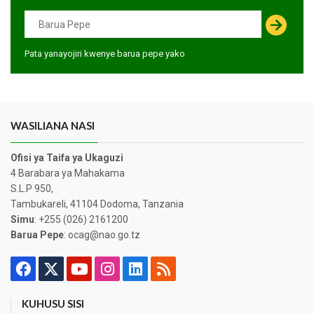
Pata yanayojiri kwenye barua pepe yako
WASILIANA NASI
Ofisi ya Taifa ya Ukaguzi
4 Barabara ya Mahakama
S.L.P 950,
Tambukareli, 41104 Dodoma, Tanzania
Simu
: +255 (026) 2161200
Barua Pepe
: ocag@nao.go.tz
KUHUSU SISI