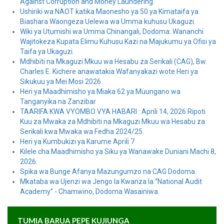
Against Corruption and Money Laundering.
Ushiriki wa NAOT katika Maonesho ya 50 ya Kimataifa ya
Biashara Waongeza Uelewa wa Umma kuhusu Ukaguzi.
Wiki ya Utumishi wa Umma Chinangali, Dodoma: Wananchi
Wajitokeza Kupata Elimu Kuhusu Kazi na Majukumu ya Ofisi ya
Taifa ya Ukaguzi.
Mdhibiti na Mkaguzi Mkuu wa Hesabu za Serikali (CAG), Bw.
Charles E. Kichere anawatakia Wafanyakazi wote Heri ya
Sikukuu ya Mei Mosi 2026.
Heri ya Maadhimisho ya Miaka 62 ya Muungano wa
Tanganyika na Zanzibar
TAARIFA KWA VYOMBO VYA HABARI : Aprili 14, 2026 Ripoti
Kuu za Mwaka za Mdhibiti na Mkaguzi Mkuu wa Hesabu za
Serikali kwa Mwaka wa Fedha 2024/25.
Heri ya Kumbukizi ya Karume Aprili 7
Kilele cha Maadhimisho ya Siku ya Wanawake Duniani Machi 8,
2026.
Spika wa Bunge Afanya Mazungumzo na CAG Dodoma.
Mkataba wa Ujenzi wa Jengo la Kwanza la “National Audit
Academy” - Chamwino, Dodoma Wasainiwa.
TUMIA BARUA PEPE KUJIUNGA