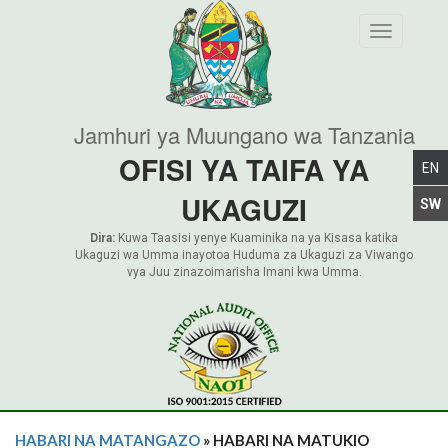
Toggle nav
Jamhuri ya Muungano wa Tanzania
OFISI YA TAIFA YA
UKAGUZI
Dira:
Kuwa Taasisi yenye Kuaminika na ya Kisasa katika
Ukaguzi wa Umma inayotoa Huduma za Ukaguzi za Viwango
vya Juu zinazoimarisha Imani kwa Umma.
HABARI NA MATANGAZO
» HABARI NA MATUKIO