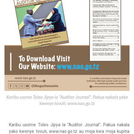
​Karibu usome Toleo Jipya la "Auditor Journal". Pakua nakala yako
kwenye tovuti, www.nao.go.tz
​Karibu usome Toleo Jipya la "Auditor Journal". Pakua nakala
yako kwenye tovuti, www.nao.go.tz au moja kwa moja kupitia