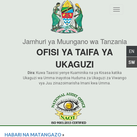
Toggle nav
Jamhuri ya Muungano wa Tanzania
OFISI YA TAIFA YA
UKAGUZI
Dira:
Kuwa Taasisi yenye Kuaminika na ya Kisasa katika
Ukaguzi wa Umma inayotoa Huduma za Ukaguzi za Viwango
vya Juu zinazoimarisha Imani kwa Umma.
HABARI NA MATANGAZO
»