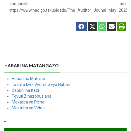
kiunganishi hiki:
https://www.nao.go.tz/uploads/The_Auditor_Jounal_May_2025_
HABARI NA MATANGAZO
Habari na Matukio
Taarifa kwa Vyombo vya Habari
Zabuni na Kazi
Tovuti Zinazohusiana
Maktaba ya Picha
Maktaba ya Video