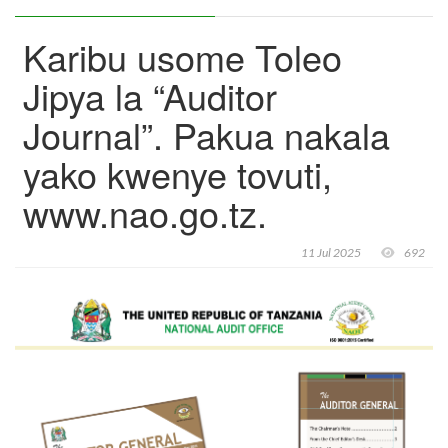
​Karibu usome Toleo
Jipya la “Auditor
Journal”. Pakua nakala
yako kwenye tovuti,
www.nao.go.tz.
11 Jul 2025
692