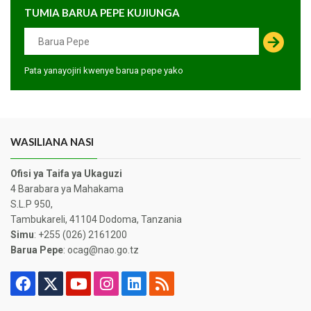
TUMIA BARUA PEPE KUJIUNGA
Pata yanayojiri kwenye barua pepe yako
WASILIANA NASI
Ofisi ya Taifa ya Ukaguzi
4 Barabara ya Mahakama
S.L.P 950,
Tambukareli, 41104 Dodoma, Tanzania
Simu
: +255 (026) 2161200
Barua Pepe
: ocag@nao.go.tz