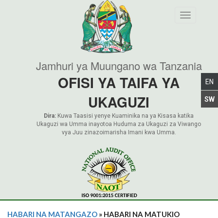
Toggle nav
Jamhuri ya Muungano wa Tanzania
OFISI YA TAIFA YA
UKAGUZI
Dira:
Kuwa Taasisi yenye Kuaminika na ya Kisasa katika
Ukaguzi wa Umma inayotoa Huduma za Ukaguzi za Viwango
vya Juu zinazoimarisha Imani kwa Umma.
HABARI NA MATANGAZO
» HABARI NA MATUKIO