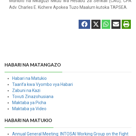
Mdhibiti na Mkaguzi Mkuu wa Hesabu za Serikali (CAG), CPA
Adv. Charles E. Kichere Apokea Tuzo Maalum kutoka TAPSEA.
HABARI NA MATANGAZO
Habari na Matukio
Taarifa kwa Vyombo vya Habari
Zabuni na Kazi
Tovuti Zinazohusiana
Maktaba ya Picha
Maktaba ya Video
HABARI NA MATUKIO
Annual General Meeting: INTOSAI Working Group on the Fight