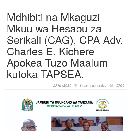
Mdhibiti na Mkaguzi
Mkuu wa Hesabu za
Serikali (CAG), CPA Adv.
Charles E. Kichere
Apokea Tuzo Maalum
kutoka TAPSEA.
25 Jun 2025
Habari na Matukio
3788