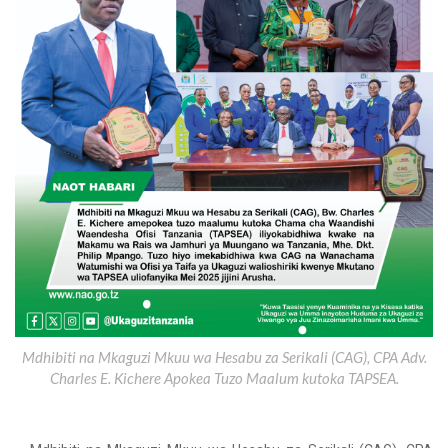
Mdhibiti na Mkaguzi Mkuu wa Hesabu za Serikali (CAG), CPA Adv.
Charles E. Kichere Apokea Tuzo Maalum kutoka TAPSEA.