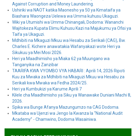
Against Corruption and Money Laundering.
Ushiriki wa NAOT katika Maonesho ya 50 ya Kimataifa ya
Biashara Waongeza Uelewa wa Umma kuhusu Ukaguzi.
Wiki ya Utumishi wa Umma Chinangali, Dodoma: Wananchi
Wajitokeza Kupata Elimu Kuhusu Kazi na Majukumu ya Ofisi ya
Taifa ya Ukaguzi.
Mdhibiti na Mkaguzi Mkuu wa Hesabu za Serikali (CAG), Bw.
Charles E. Kichere anawatakia Wafanyakazi wote Heri ya
Sikukuu ya Mei Mosi 2026.
Heri ya Maadhimisho ya Miaka 62 ya Muungano wa
Tanganyika na Zanzibar
TAARIFA KWA VYOMBO VYA HABARI : Aprili 14, 2026 Ripoti
Kuu za Mwaka za Mdhibiti na Mkaguzi Mkuu wa Hesabu za
Serikali kwa Mwaka wa Fedha 2024/25.
Heri ya Kumbukizi ya Karume Aprili 7
Kilele cha Maadhimisho ya Siku ya Wanawake Duniani Machi 8,
2026.
Spika wa Bunge Afanya Mazungumzo na CAG Dodoma.
Mkataba wa Ujenzi wa Jengo la Kwanza la “National Audit
Academy” - Chamwino, Dodoma Wasainiwa.