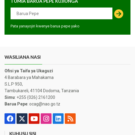
TUMIA BARUA PEPE KUJIUNGA
Pata yanayojiri kwenye barua pepe yako
WASILIANA NASI
Ofisi ya Taifa ya Ukaguzi
4 Barabara ya Mahakama
S.L.P 950,
Tambukareli, 41104 Dodoma, Tanzania
Simu
: +255 (026) 2161200
Barua Pepe
: ocag@nao.go.tz
KUHUSU SISI