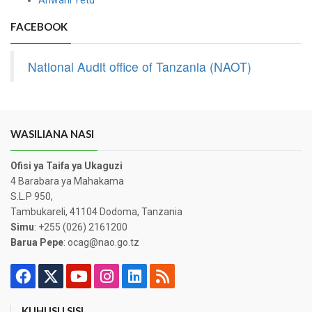
Anwani Yetu
FACEBOOK
National Audit office of Tanzania (NAOT)
WASILIANA NASI
Ofisi ya Taifa ya Ukaguzi
4 Barabara ya Mahakama
S.L.P 950,
Tambukareli, 41104 Dodoma, Tanzania
Simu
: +255 (026) 2161200
Barua Pepe
: ocag@nao.go.tz
KUHUSU SISI