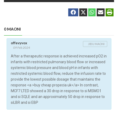
0 MAONI
offevyvox
JIBU MAONI
09 Feb 2024
After a therapeutic response is achieved increased pO2 in
infants with restricted pulmonary blood flow or increased
systemic blood pressure and blood pH in infants with
restricted systemic blood flow, reduce the infusion rate to
provide the lowest possible dosage that maintains the
response <a >buy cheap propecia uk</a> In contrast,
MCF7 LTED showed a 30 drop in response to si MSMO1
and si SQLE and an approximately 50 drop in response to
siLBR and si EBP