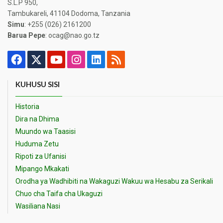
S.L.P 950,
Tambukareli, 41104 Dodoma, Tanzania
Simu
: +255 (026) 2161200
Barua Pepe
: ocag@nao.go.tz
KUHUSU SISI
Historia
Dira na Dhima
Muundo wa Taasisi
Huduma Zetu
Ripoti za Ufanisi
Mipango Mkakati
Orodha ya Wadhibiti na Wakaguzi Wakuu wa Hesabu za Serikali
Chuo cha Taifa cha Ukaguzi
Wasiliana Nasi