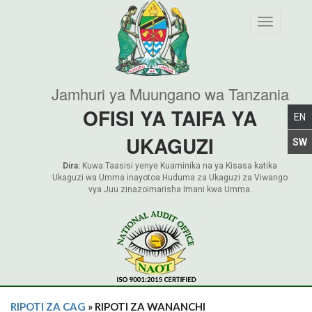
Toggle nav
Jamhuri ya Muungano wa Tanzania
OFISI YA TAIFA YA
UKAGUZI
Dira:
Kuwa Taasisi yenye Kuaminika na ya Kisasa katika
Ukaguzi wa Umma inayotoa Huduma za Ukaguzi za Viwango
vya Juu zinazoimarisha Imani kwa Umma.
RIPOTI ZA CAG
» RIPOTI ZA WANANCHI